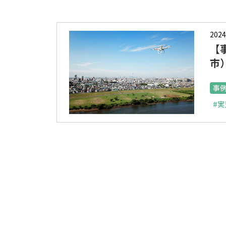
2024
【
市
事
#実